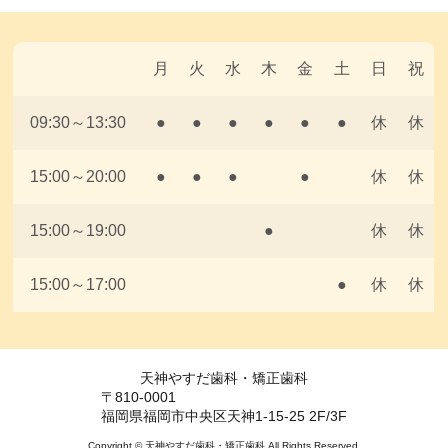
月
火
水
木
金
土
日
祝
09:30～13:30
●
●
●
●
●
●
休
休
15:00～20:00
●
●
●
●
休
休
15:00～19:00
●
休
休
15:00～17:00
●
休
休
天神やすだ歯科・矯正歯科
〒810-0001
福岡県福岡市中央区天神1-15-25 2F/3F
Copyright © 天神やすだ歯科・矯正歯科 All Rights Reserved.